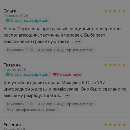
восстановление после родов, помощь в
налаживании сексуального здоровья. Кабинет
Ольга
24 июля 2026
оснащен СО2 лазером SmartXide 2, кольпоскопом и
Отзыв подтвержден
ультразвуковой системой).
Елена Сергеевна прекрасный специалист, невероятно 
Онкология (предупреждение и диагностика
располагающий, тактичный человек. Выбирает 
онкологических болезней, гистологические
максимально грамотную такти...
исследования, удаление образований на любом
Михадюк Е. С. - Акушер • Акушер-гинеколог
участке кожи).
Лазерная эпиляция для женщин и мужчин.
Татьяна
2 июня 2026
Эстетика тела.
Отзыв подтвержден
Рекомендую
Криолиполиз.
Хочу поблагодарить врача Михадюк Е.С. за УЗИ 
щитовидной железы и лимфоузлов. Оно было сделано по 
Массаж LPG.
высшему разряду: тщател...
PRP для волос и лица.
Михадюк Е. С. - Акушер • Акушер-гинеколог
УЗИ лимфатических узлов
IPL-фотоомоложение.
Дополнительные возможности
Евгения
31 мая 2026