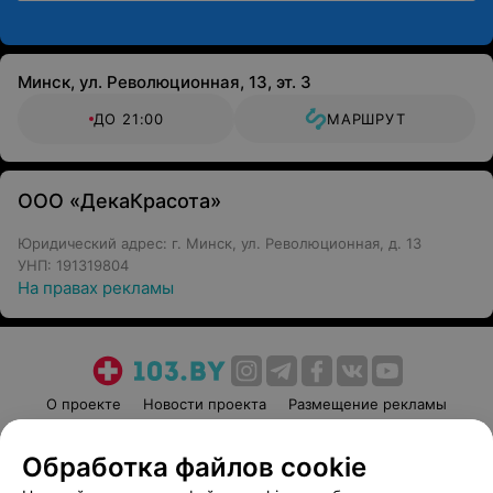
Минск, ул. Революционная, 13, эт. 3
ДО 21:00
МАРШРУТ
ООО «ДекаКрасота»
Юридический адрес: г. Минск, ул. Революционная, д. 13
УНП: 191319804
На правах рекламы
О проекте
Новости проекта
Размещение рекламы
Медицинский маркетинг
Публичный договор
Обработка файлов cookie
Пользовательское соглашение
Способы оплаты